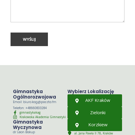
Gimnastyka
Wybierz Lokalizację
Ogólnorozwojowa
AKF Kraków
Email: biuro.kag@poczta.fm
Telefon: +48660833284
Zielonki
gimnastykakag
Krakowska Akademia Gimnastyki
Gimnastyka
Korzkiew
Wyczynowa
dr Leon Biskup
al. Jana Pawła II 78, Kraków