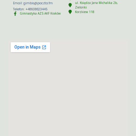
ul. Księdza Jana Michalika 2b,
Email: gimbis@poczta.fm
Zielonki
Telefon: +48608623445
Korzkiew 118
Gimnastyka AZS AKF Kraków