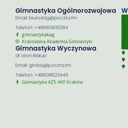
Gimnastyka Ogólnorozwojowa
W
Email: biuro.kag@poczta.fm
Telefon: +48660833284
gimnastykakag
Krakowska Akademia Gimnastyki
Gimnastyka Wyczynowa
dr Leon Biskup
Email: gimbis@poczta.fm
Telefon: +48608623445
Gimnastyka AZS AKF Kraków