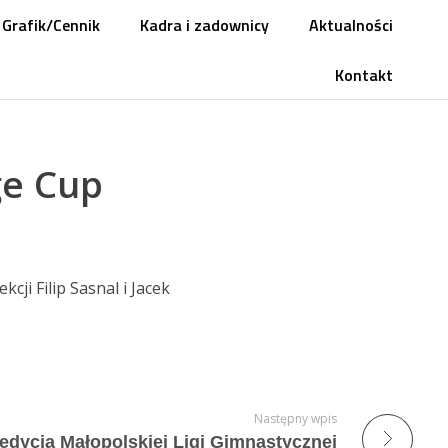
Grafik/Cennik
Kadra i zadownicy
Aktualności
Kontakt
ge Cup
ji Filip Sasnal i Jacek
Następny wpis
I edycja Małopolskiej Ligi Gimnastycznej