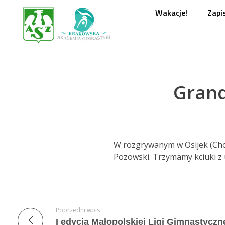
Wakacje!
Zapis
Grand
W rozgrywanym w Osijek (Chorw
Pozowski.
Trzymamy kciuki z
Poprzedni wpis
I edycja Małopolskiej Ligi Gimnastyczn