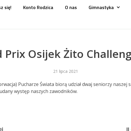
z się!
Konto Rodzica
O nas
Gimnastyka
 Prix Osijek Żito Challen
21 lipca 2021
acja) Pucharze Świata biorą udział dwaj seniorzy naszej sekc
 udany występ naszych zawodników.
ej
I