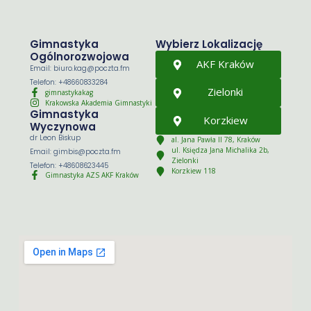
Gimnastyka
Wybierz Lokalizację
Ogólnorozwojowa
AKF Kraków
Email: biuro.kag@poczta.fm
Telefon: +48660833284
Zielonki
gimnastykakag
Krakowska Akademia Gimnastyki
Gimnastyka
Korzkiew
Wyczynowa
dr Leon Biskup
al. Jana Pawła II 78, Kraków
ul. Księdza Jana Michalika 2b,
Email: gimbis@poczta.fm
Zielonki
Telefon: +48608623445
Korzkiew 118
Gimnastyka AZS AKF Kraków