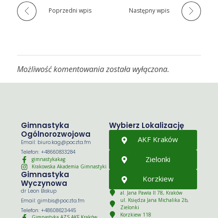
Poprzedni wpis
Następny wpis
Możliwość komentowania została wyłączona.
Gimnastyka
Wybierz Lokalizację
Ogólnorozwojowa
AKF Kraków
Email: biuro.kag@poczta.fm
Telefon: +48660833284
Zielonki
gimnastykakag
Krakowska Akademia Gimnastyki
Gimnastyka
Korzkiew
Wyczynowa
dr Leon Biskup
al. Jana Pawła II 78, Kraków
ul. Księdza Jana Michalika 2b,
Email: gimbis@poczta.fm
Zielonki
Telefon: +48608623445
Korzkiew 118
Gimnastyka AZS AKF Kraków